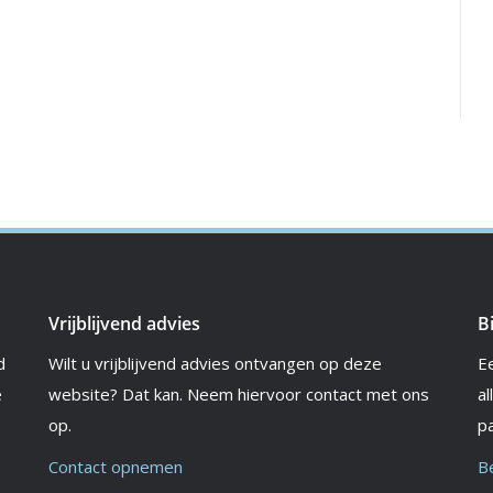
Vrijblijvend advies
B
d
Wilt u vrijblijvend advies ontvangen op deze
E
e
website? Dat kan. Neem hiervoor contact met ons
al
op.
pa
Contact opnemen
B