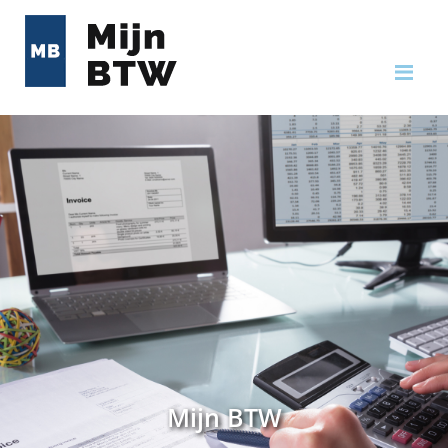
Me
Mijn BTW