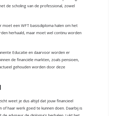
et de scholing van de professional, zowel
seur moet een WFT basisdiploma halen om het
orden herhaald, maar moet wel continu worden
anente Educatie en daarvoor worden er
innen de financiële markten, zoals pensioen,
 actueel gehouden worden door deze
l
cht weet je dus altijd dat jouw financieel
n of haar werk goed te kunnen doen. Daarbij is
ft de adviseur de diploma’s herhalen. Lukt het