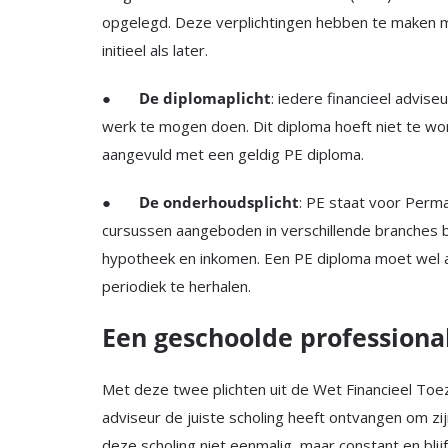
opgelegd. Deze verplichtingen hebben te maken m
initieel als later.
●
De diplomaplicht
: iedere financieel advi
werk te mogen doen. Dit diploma hoeft niet te w
aangevuld met een geldig PE diploma.
●
De onderhoudsplicht
: PE staat voor Perm
cursussen aangeboden in verschillende branches b
hypotheek en inkomen. Een PE diploma moet wel
periodiek te herhalen.
Een geschoolde professiona
Met deze twee plichten uit de Wet Financieel Toezi
adviseur de juiste scholing heeft ontvangen om zij
deze scholing niet eenmalig, maar constant en blij